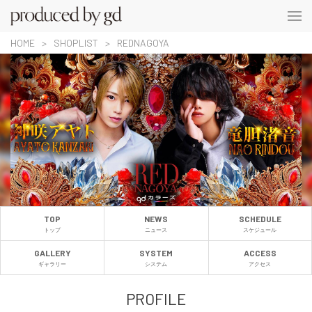
HOME
SHOPLIST
REDNAGOYA
TOP
NEWS
SCHEDULE
トップ
ニュース
スケジュール
GALLERY
SYSTEM
ACCESS
ギャラリー
システム
アクセス
PROFILE