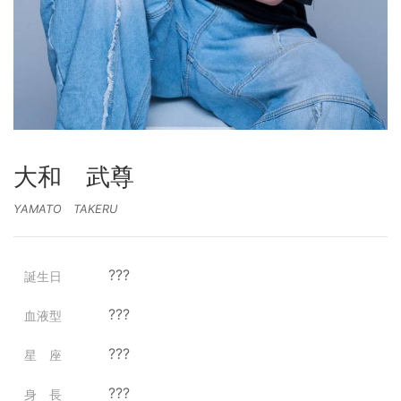
大和 武尊
YAMATO TAKERU
???
誕生日
???
血液型
???
星 座
???
身 長