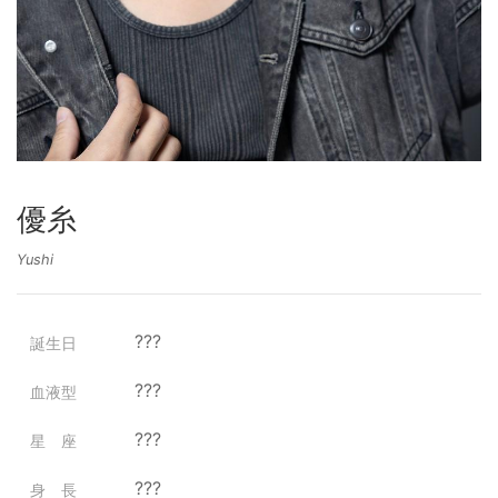
優糸
Yushi
???
誕生日
???
血液型
???
星 座
???
身 長